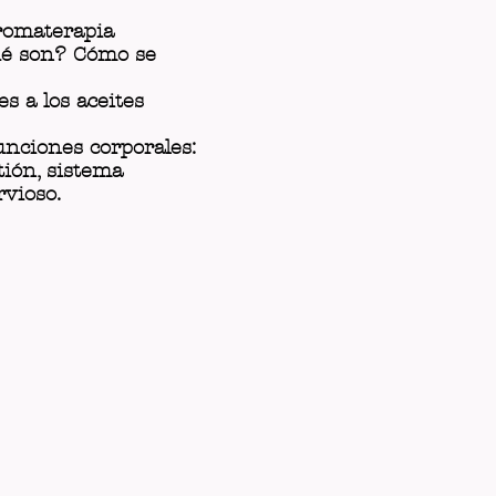
Aromaterapia
ué son? Cómo se
s a los aceites
unciones corporales:
stión, sistema
vioso.