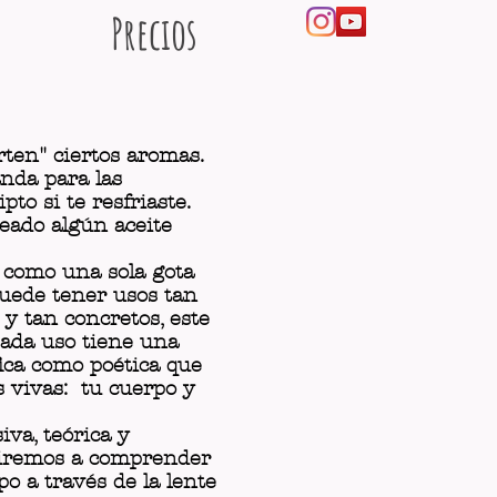
Precios
rten" ciertos aromas.
nda para las
pto si te resfriaste.
eado algún aceite
…
 como una sola gota
puede tener usos tan
 y tan concretos, este
 Cada uso tiene una
fica como poética que
s vivas: tu cuerpo y
va, teórica y
iremos a comprender
po a través de la lente