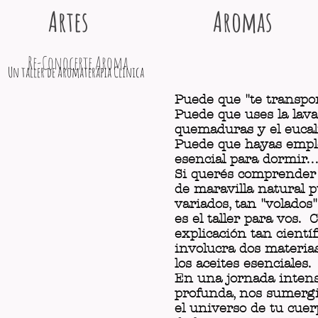
Artes
Aromas
Re-Conocerte Aroma
Un taller de Aromaterapia Clínica
Puede que "te transpo
Puede que uses la lava
quemaduras y el eucali
Puede que hayas empl
esencial para dormir
Si querés comprender
de maravilla natural 
variados, tan "volados"
es el taller para vos.
explicación tan cientí
involucra dos materia
los aceites esenciales.
En una jornada intensi
profunda, nos sumerg
el universo de tu cuer