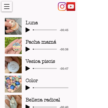
Luna
-00:45
Pacha mamá
-00:38
Vesica piscis
-00:47
Color
Belleza radical
-00:40