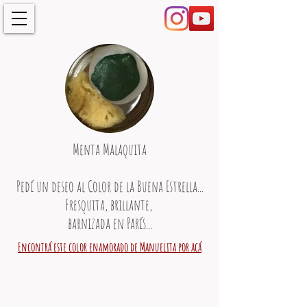
Menta Malaquita
Pedí un deseo al Color de la Buena Estrella...
Fresquita, brillante,
barnizada en París...
Encontrá este color enamorado de Manuelita por acá