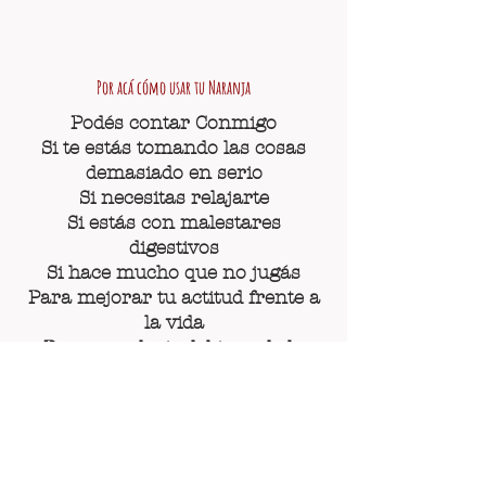
Por acá cómo usar tu Naranja
Podés contar Conmigo
Si te estás tomando las cosas
demasiado en serio
Si necesitas relajarte
Si estás con malestares
digestivos
Si hace mucho que no jugás
Para mejorar tu actitud frente a
la vida
Para una dosis del jugo de la
liviandad
El aceite esencial de naranja es
considerado irritante y
fotosensibilizante.
Usar en pequeñas